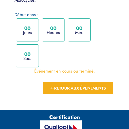
Motocycles.
Début dans :
0
0
0
0
0
0
Jours
Heures
Min.
0
0
Sec.
Événement en cours ou terminé.
RETOUR AUX ÉVÈNEMENTS
Certification