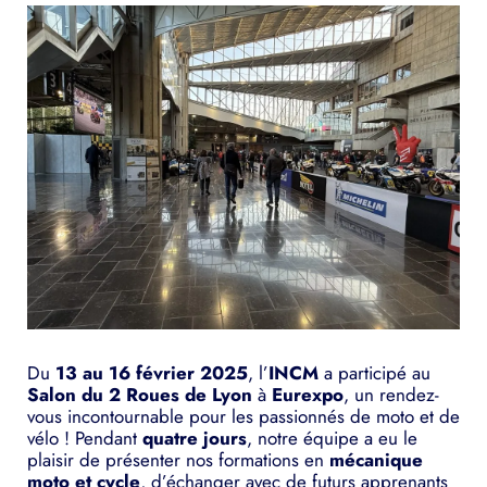
Du
13 au 16 février 2025
, l’
INCM
a participé au
Salon du 2 Roues de Lyon
à
Eurexpo
, un rendez-
vous incontournable pour les passionnés de moto et de
vélo ! Pendant
quatre jours
, notre équipe a eu le
plaisir de présenter nos formations en
mécanique
moto et cycle
, d’échanger avec de futurs apprenants